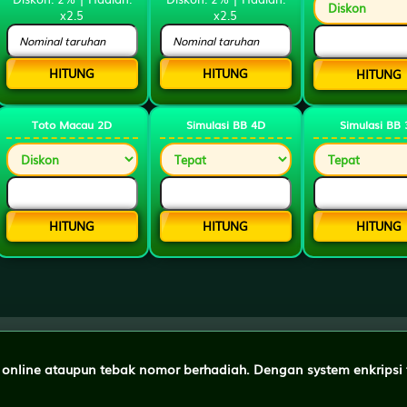
x2.5
x2.5
HITUNG
HITUNG
HITUNG
Toto Macau 2D
Simulasi BB 4D
Simulasi BB
HITUNG
HITUNG
HITUNG
l online ataupun tebak nomor berhadiah. Dengan system enkrips