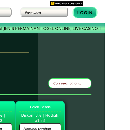
LOGIN
N TOGEL ONLINE, LIVE CASINO, DAN SLOT ONLINE TERBAIK DI
Colok Bebas
% |
Diskon: 3% | Hadiah:
70
x1.53