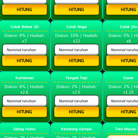
HITUNG
HITUNG
HITUNG
Colok Bebas 2D
Colok Naga
Colok Jitu
Diskon: 8% | Hadiah:
Diskon: 10% | Hadiah:
Diskon: 5% | H
x7
x22
x8
HITUNG
HITUNG
HITUNG
Kombinasi
Tengah Tepi
Dasar
Diskon: 8% | Hadiah:
Diskon: 2% | Hadiah:
Diskon: 2% | H
x2.6
x2.5
x1.25
HITUNG
HITUNG
HITUNG
Silang Homo
Kembang Kempis
Toto Macau 
Diskon: 2% | Hadiah:
Diskon: 2% | Hadiah: