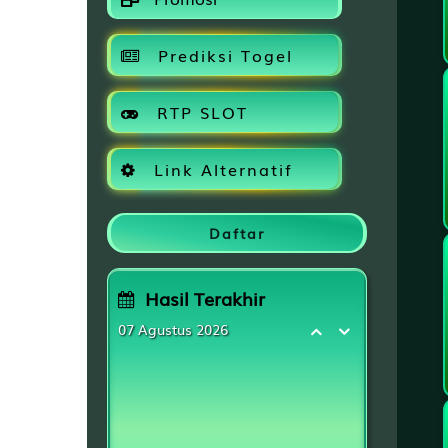
Prediksi Togel
RTP SLOT
Link Alternatif
Daftar
Hasil Terakhir
07 Agustus 2026
ILLINOISMID
3
7
5
9
MARYLANDEVE
3
8
4
2
RHODEISLAND
2
5
1
6